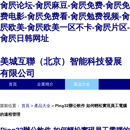
肏屄论坛-肏屄麻豆-肏屄免费-肏屄免
费电影-肏屄免费看-肏屄勉费视频-肏
屄欧美-肏屄欧美一区不卡-肏屄片区-
肏屄日韩网址
美城互聯（北京）智能科技發展
有限公司
首頁
企業簡介
產品大全
聯系我們
企業信息
訪客留言
當前位置：
首頁
>
產品大全
>
Ping32辦公軟件 如何輕松實現員工電腦
的遠程管理