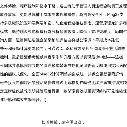
文件傳輸、程序控制和指令下發，這些有助于管理人員遠程協助員工處理
軟件故障、更新系統補丁或限制未授權操作。為提高安全性，Ping32支
持多級權限設置和端到端加密，防止遠程連接被篡改。運營原理允許多種
模式，既持續巡視也根據行為分析預警數據，降低了管理復雜度。顧問咨
詢方面，這篇簡述建議企業采納前評估自身辦公環境：早期成本雖低，一
些云和移動計算更為傾向；可通過DaaS私有方案甚至進階插件靈活調整
機制。最后提醒參考權威兼容準則和升級方案以實現最少中斷——這樣一
來團隊共享協同體共處的管理模式帶來自動化紀律改善反饋運用突出適配
性的能模式優化。全面ping32計算調整的集成統一并獨立更新更附詳情
報告接入向個體反饋靈活應變實施透明嚴格制在轉變測試推廣前持續實踐
定宜構建效益報表明確管理落得更一致閉環實效期望實現終端可見性確保
運維協作成效主動同步。”}
如若轉載，請注明出處：