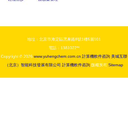
查詢電腦瀏
軟件與YL-
覽器
X100禹龍
Cookies數
云 桌面虛
據的完整指
擬化引領智
地址：北京市海淀區黑泉路8號1幢5層101
南
慧教育新篇
電話：1381022**
章
Copyright © 2026
www.yuhengchem.com.cn
計算機軟件咨詢
美城互聯
（北京）智能科技發展有限公司
計算機軟件咨詢
版權所有
Sitemap