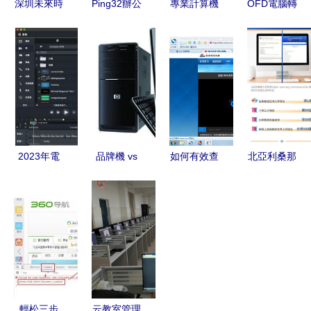
深圳未來時
Ping32辦公
專業計算機
OFD電腦轉
代城科技
軟件 如何
軟件折頁設
Word的操
引領計算機
輕松實現員
計模板下載
作技巧與軟
軟件咨詢新
工電腦的遠
與咨詢服務
件推薦
高度
程管理
詳解
2023年電
品牌機 vs
如何有效查
北亞利桑那
腦錄屏軟件
組裝機 如
詢計算機使
大學計算機
排行榜 哪
何選擇最適
用記錄 推
科學碩士
個最好用？
合你的電
薦的專業軟
nau mscs
腦？
件與實用指
招生簡章來
南
了
輕松三步
云教室管理